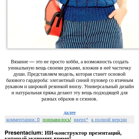
Вязание
— это
не
просто
хобби,
а
возможность
создать
уникальную
вещь
своими
руками,
вложив
в
неё
частичку
души.
Представляем
модель,
которая
станет
основой
базового
гардероба:
элегантный
синий
пуловер
со
втачным
рукавом
и
широкой
резинкой
внизу.
Универсальный
дизайн
и
натуральная
пряжа
делают
эту
вещь
подходящей
для
разных
образов
и
сезонов.
далее
комментарии: 0
понравилось!
вверх^
к полной версии
Presentacium: ИИ‑конструктор презентаций,
который экономит время!