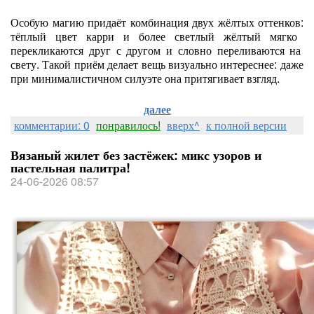
Особую
магию
придаёт
комбинация
двух
жёлтых
оттенков:
тёплый
цвет
карри
и
более
светлый
жёлтый
мягко
перекликаются
друг
с
другом
и
словно
переливаются
на
свету.
Такой
приём
делает
вещь
визуально
интереснее:
даже
при
минималистичном
силуэте
она
притягивает
взгляд.
далее
комментарии: 0
понравилось!
вверх^
к полной версии
Вязаный жилет без застёжек: микс узоров и
пастельная палитра!
24-06-2026 08:57