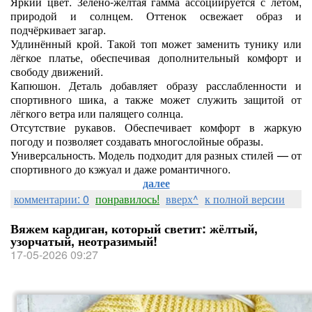
Яркий цвет. Зелёно‑жёлтая гамма ассоциируется с летом,
природой и солнцем. Оттенок освежает образ и
подчёркивает загар.
Удлинённый крой. Такой топ может заменить тунику или
лёгкое платье, обеспечивая дополнительный комфорт и
свободу движений.
Капюшон. Деталь добавляет образу расслабленности и
спортивного шика, а также может служить защитой от
лёгкого ветра или палящего солнца.
Отсутствие рукавов. Обеспечивает комфорт в жаркую
погоду и позволяет создавать многослойные образы.
Универсальность. Модель подходит для разных стилей — от
спортивного до кэжуал и даже романтичного.
далее
комментарии: 0
понравилось!
вверх^
к полной версии
Вяжем кардиган, который светит: жёлтый,
узорчатый, неотразимый!
17-05-2026 09:27