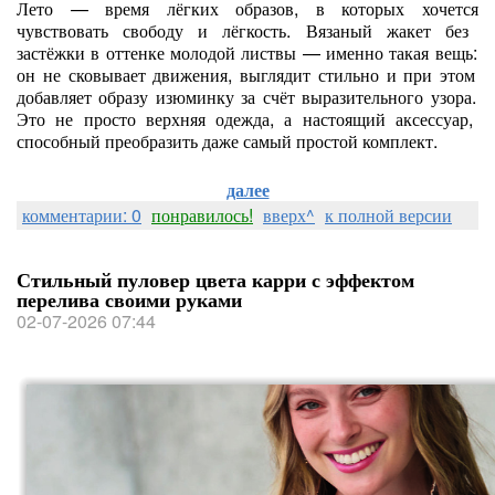
Лето
— время
лёгких
образов,
в
которых
хочется
чувствовать
свободу
и
лёгкость.
Вязаный
жакет
без
застёжки
в
оттенке
молодой
листвы
— именно
такая
вещь:
он
не
сковывает
движения,
выглядит
стильно
и
при
этом
добавляет
образу
изюминку
за
счёт
выразительного
узора.
Это
не
просто
верхняя
одежда,
а
настоящий
аксессуар,
способный
преобразить
даже
самый
простой
комплект.
далее
комментарии: 0
понравилось!
вверх^
к полной версии
Стильный пуловер цвета карри с эффектом
перелива своими руками
02-07-2026 07:44