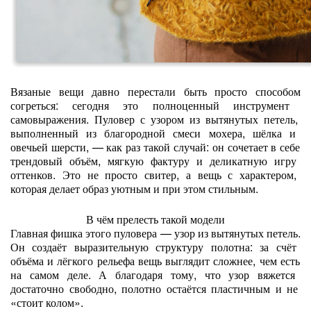
Вязаные
вещи
давно
перестали
быть
просто
способом
согреться:
сегодня
это
полноценный
инструмент
самовыражения.
Пуловер
с
узором
из
вытянутых
петель,
выполненный
из
благородной
смеси
мохера,
шёлка
и
овечьей
шерсти,
— как
раз
такой
случай:
он
сочетает
в
себе
трендовый
объём,
мягкую
фактуру
и
деликатную
игру
оттенков.
Это
не
просто
свитер,
а
вещь
с
характером,
которая
делает
образ
уютным
и
при
этом
стильным.
В
чём
прелесть
такой
модели
Главная
фишка
этого
пуловера
— узор
из
вытянутых
петель.
Он
создаёт
выразительную
структуру
полотна:
за
счёт
объёма
и
лёгкого
рельефа
вещь
выглядит
сложнее,
чем
есть
на
самом
деле.
А
благодаря
тому,
что
узор
вяжется
достаточно
свободно,
полотно
остаётся
пластичным
и
не
«стоит
колом».