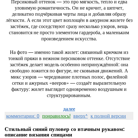
Персиковый оттенок — это про мягкость, тепло и едва
уловимую романтичность. Он не кричит, а шепчет,
деликатно подчёркивая черты лица и добавляя образу
лёгкости. А если этот цвет воплощён в ажурном жилете без
застёжек, где соседствуют сразу несколько узоров, вещь
становится не просто элементом гардероба, а маленьким
произведением искусства.
На фото — именно такой жилет: связанный крючком из
тонкой пряжи в нежном персиковом оттенке. Отсутствие
застёжек делает модель особенно непринуждённой: она
свободно ложится по фигуре, не сковывая движений. А
микс узоров — чередование плотных полос, филейной
сетки и ажурных «вееров» — создаёт выразительную
фактуру: жилет выглядит одновременно воздушным и
структурированным.
далее
комментарии: 0
понравилось!
вверх^
к полной версии
Стильный синий пуловер со втачным рукавом:
описание вязания спицами