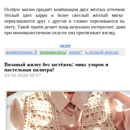
Особую
магию
придаёт
комбинация
двух
жёлтых
оттенков:
тёплый
цвет
карри
и
более
светлый
жёлтый
мягко
перекликаются
друг
с
другом
и
словно
переливаются
на
свету.
Такой
приём
делает
вещь
визуально
интереснее:
даже
при
минималистичном
силуэте
она
притягивает
взгляд.
далее
комментарии: 0
понравилось!
вверх^
к полной версии
Вязаный жилет без застёжек: микс узоров и
пастельная палитра!
24-06-2026 08:57