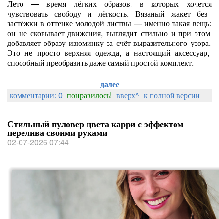
Лето
— время
лёгких
образов,
в
которых
хочется
чувствовать
свободу
и
лёгкость.
Вязаный
жакет
без
застёжки
в
оттенке
молодой
листвы
— именно
такая
вещь:
он
не
сковывает
движения,
выглядит
стильно
и
при
этом
добавляет
образу
изюминку
за
счёт
выразительного
узора.
Это
не
просто
верхняя
одежда,
а
настоящий
аксессуар,
способный
преобразить
даже
самый
простой
комплект.
далее
комментарии: 0
понравилось!
вверх^
к полной версии
Стильный пуловер цвета карри с эффектом
перелива своими руками
02-07-2026 07:44