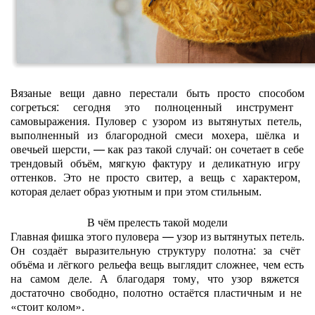
Вязаные
вещи
давно
перестали
быть
просто
способом
согреться:
сегодня
это
полноценный
инструмент
самовыражения.
Пуловер
с
узором
из
вытянутых
петель,
выполненный
из
благородной
смеси
мохера,
шёлка
и
овечьей
шерсти,
— как
раз
такой
случай:
он
сочетает
в
себе
трендовый
объём,
мягкую
фактуру
и
деликатную
игру
оттенков.
Это
не
просто
свитер,
а
вещь
с
характером,
которая
делает
образ
уютным
и
при
этом
стильным.
В
чём
прелесть
такой
модели
Главная
фишка
этого
пуловера
— узор
из
вытянутых
петель.
Он
создаёт
выразительную
структуру
полотна:
за
счёт
объёма
и
лёгкого
рельефа
вещь
выглядит
сложнее,
чем
есть
на
самом
деле.
А
благодаря
тому,
что
узор
вяжется
достаточно
свободно,
полотно
остаётся
пластичным
и
не
«стоит
колом».