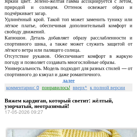
Яркий цвет. Зелёно‑жёлтая гамма ассоциируется с летом,
природой и солнцем. Оттенок освежает образ и
подчёркивает загар.
Удлинённый крой. Такой топ может заменить тунику или
лёгкое платье, обеспечивая дополнительный комфорт и
свободу движений.
Капюшон. Деталь добавляет образу расслабленности и
спортивного шика, а также может служить защитой от
лёгкого ветра или палящего солнца.
Отсутствие рукавов. Обеспечивает комфорт в жаркую
погоду и позволяет создавать многослойные образы.
Универсальность. Модель подходит для разных стилей — от
спортивного до кэжуал и даже романтичного.
далее
комментарии: 0
понравилось!
вверх^
к полной версии
Вяжем кардиган, который светит: жёлтый,
узорчатый, неотразимый!
17-05-2026 09:27