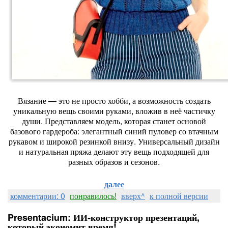
Вязание
— это
не
просто
хобби,
а
возможность
создать
уникальную
вещь
своими
руками,
вложив
в
неё
частичку
души.
Представляем
модель,
которая
станет
основой
базового
гардероба:
элегантный
синий
пуловер
со
втачным
рукавом
и
широкой
резинкой
внизу.
Универсальный
дизайн
и
натуральная
пряжа
делают
эту
вещь
подходящей
для
разных
образов
и
сезонов.
далее
комментарии: 0
понравилось!
вверх^
к полной версии
Presentacium: ИИ‑конструктор презентаций,
который экономит время!