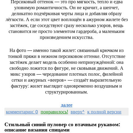
Персиковый оттенок — это про мягкость, тепло и едва
уловимую романтичность. Он не кричит, а шепчет,
деликатно подчёркивая черты лица и добавляя образу
лёгкости. А если этот цвет воплощён в ажурном жилете без
застёжек, где соседствуют сразу несколько узоров, вещь
становится не просто элементом гардероба, а маленьким
произведением искусства.
На фото — именно такой жилет: связанный крючком из
тонкой пряжи в нежном персиковом оттенке. Отсутствие
застёжек делает модель особенно непринуждённой: она
свободно ложится по фигуре, не сковывая движений. А
микс узоров — чередование плотных полос, филейной
сетки и ажурных «вееров» — создаёт выразительную
фактуру: жилет выглядит одновременно воздушным и
структурированным.
далее
комментарии: 0
понравилось!
вверх^
к полной версии
Стильный синий пуловер со втачным рукавом:
описание вязания спицами