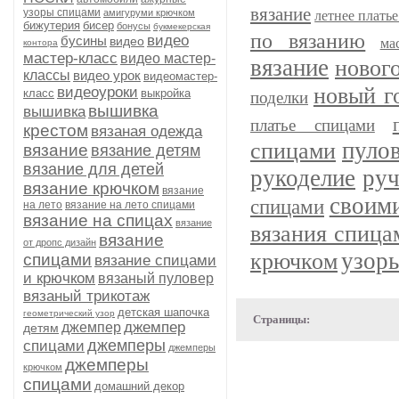
вязание
узоры спицами
амигуруми крючком
летнее плать
бижутерия
бисер
бонусы
букмекерская
по вязанию
видео
бусины
видео
ма
контора
мастер-класс
видео мастер-
вязание
новог
классы
видео урок
видеомастер-
новый г
видеоуроки
класс
выкройка
поделки
вышивка
вышивка
платье спицами
крестом
вязаная одежда
спицами
пуло
вязание
вязание детям
вязание для детей
рукоделие
руч
вязание крючком
вязание
своим
спицами
на лето
вязание на лето спицами
вязание на спицах
вязание
вязания спица
вязание
от дропс дизайн
узор
крючком
спицами
вязание спицами
и крючком
вязаный пуловер
вязаный трикотаж
детская шапочка
геометрический узор
Страницы:
джемпер
джемпер
детям
джемперы
спицами
джемперы
джемперы
крючком
спицами
домашний декор