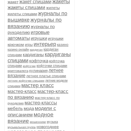
жакеты
жакет спицами
жакет
жакеты спицами
жилеты
журналы по
жилеты спицами
журналы по
вышивке
вязанию
журналы по
игровые
рукоделию
автоматы
игрушки
игрушки
интерьер
крючком
игры
казино
кардиган
казино онлайн
кардиган
кардиганы
кардиганы
спицами
спицами
кофточка
кофточка
спицами
кофточки спицами
кофточки
летнее
кулинария
криптовалюта
вязание
летнее платье спицами
летние модели
летние кофточки спицами
мастер класс
спицами
мастер-класс
мастер-класс
по вязанию
мастер-класс по
мастер-классы
рукоделию
модели с
мебель
мода
модное
описанием
вязание
музыка
мошенники
новогоднее
музыкальная группа