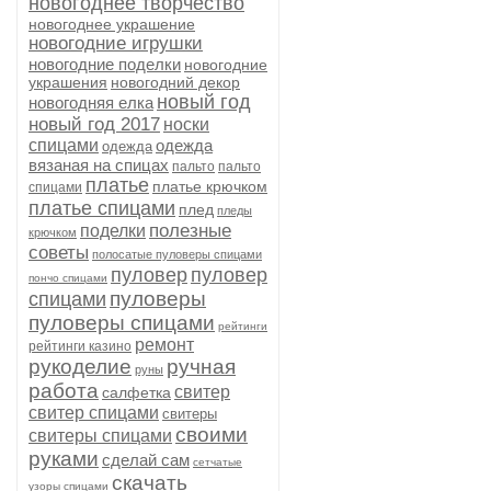
новогоднее творчество
новогоднее украшение
новогодние игрушки
новогодние поделки
новогодние
украшения
новогодний декор
новый год
новогодняя елка
новый год 2017
носки
спицами
одежда
одежда
вязаная на спицах
пальто
пальто
платье
платье крючком
спицами
платье спицами
плед
пледы
полезные
поделки
крючком
советы
полосатые пуловеры спицами
пуловер
пуловер
пончо спицами
пуловеры
спицами
пуловеры спицами
рейтинги
ремонт
рейтинги казино
рукоделие
ручная
руны
работа
свитер
салфетка
свитер спицами
свитеры
своими
свитеры спицами
руками
сделай сам
сетчатые
скачать
узоры спицами