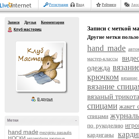
Регистрация
Вход
Рейтинги
Авос
Записи
Друзья
Комментарии
Записи с меткой м
Клуб мастериц
Другие метки пользо
hand made
авто
виде
мастер-классы
вязани
одежда
крючком
вязание
вязание спиц
вязаный трикот
В друзья
спицами
жакет 
журнал
спицами
Метки
-
игро
по рукоделию
hand made
карди
mezginiu pasaulis
кардиганы
НОСКИ
автомобили
ажурные