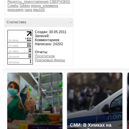
Рецепты_приготовления
СВЕРЧОК50
Симба
ТаМин
ирина_климкина
иринамур
чара
ява100
Статистика
-
Создан: 30.05.2011
Записей:
Комментариев:
Написано: 24202
Отчеты:
Посетители
Поисковые фразы
СМИ: В Химках на