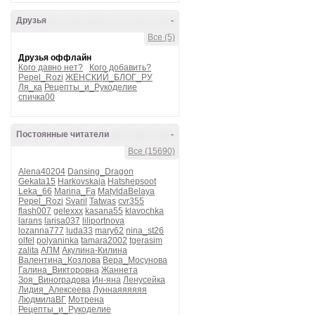
Друзья
-
Все (5)
Друзья оффлайн
Кого давно нет?
Кого добавить?
Pepel_Rozi
ЖЕНСКИЙ_БЛОГ_РУ
Ля_ка
Рецепты_и_Рукоделие
спичка00
Постоянные читатели
-
Все (15690)
Alena40204
Dansing_Dragon
Gekata15
Harkovskaja
Hatshepsoot
Leka_66
Marina_Fa
MatyldaBelaya
Pepel_Rozi
Svaril
Tatwas
cvr355
flash007
gelexxx
kasana55
klavochka
larans
larisa037
liliportnova
lozanna777
luda33
mary62
nina_st26
olfel
polyaninka
tamara2002
tgerasim
zalita
АПМ
Акулина-Килина
Валентина_Козлова
Вера_Мосунова
Галина_Викторовна
Жаннета
Зоя_Виноградова
Ин-яна
Ленусейка
Лидия_Алексеева
Луннаяяяяяя
ЛюдмилаВГ
Мотрена
Рецепты_и_Рукоделие