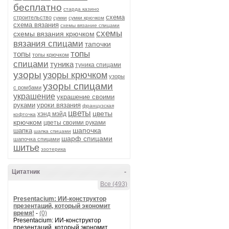
бесплатно
старда казино
схема
строительство
сумки
сумки крючком
схема вязания
схемы вязание спицами
схемы
схемы вязания крючком
вязания спицами
тапочки
топы
топы
топы крючком
спицами
туника
туника спицами
узоры
узоры крючком
узоры
узоры спицами
с ромбами
украшение
украшение своими
руками
уроки вязания
французская
цветы
цветы
хэнд мэйд
кофточка
крючком
цветы своими руками
шапочка
шапка
шапка спицами
шарф спицами
шапочка спицами
шитье
эзотерика
Цитатник
-
Все (493)
Presentacium: ИИ‑конструктор
презентаций, который экономит
время!
-
(0)
Presentacium: ИИ‑конструктор
презентаций, который экономит