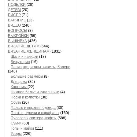
ПОДЕЛКИ
(28)
ДЕТЯМ
(20)
БИСЕР
(71)
ВАЛЯНИЕ
(13)
ВИДЕО
(246)
ВОПРОСЫ
(3)
ВЫКРОЙКИ
(59)
ВЫШИВКА
(436)
ВЯЗАНИЕ ДЕТЯМ
(644)
ВЯЗАНИЕ ЖЕНЩИНАМ
(1831)
Шали и накидки
(18)
Бижутерия
(16)
Пончо,кардиганы, жакеты, болеро
(246)
Большие размеры
(8)
Для дома
(85)
Костюмы
(22)
Нижнее белье и купальники
(4)
Носки и колготки
(30)
Обувь
(20)
Пальто и верхняя одежда
(30)
Платья, туники и сарафаны
(160)
Пуловеры,свитера, кофты
(588)
Сумки
(60)
Топы и майки
(111)
Узоры
(226)