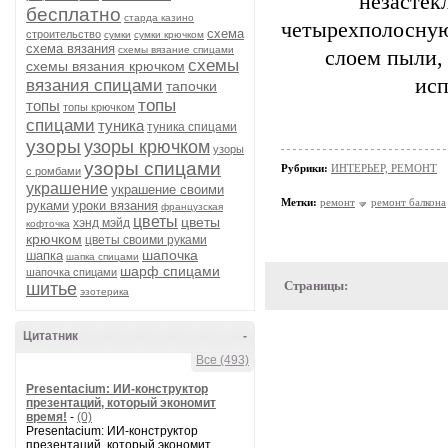
незастек
бесплатно
старда казино
четырехполосную
схема
строительство
сумки
сумки крючком
схема вязания
схемы вязание спицами
слоем пыли, 
схемы
схемы вязания крючком
исп
вязания спицами
тапочки
топы
топы
топы крючком
спицами
туника
туника спицами
узоры
узоры крючком
узоры
узоры спицами
Рубрики:
ИНТЕРЬЕР, РЕМОНТ
с ромбами
украшение
украшение своими
Метки:
ремонт
ремонт балкона
руками
уроки вязания
французская
цветы
цветы
хэнд мэйд
кофточка
крючком
цветы своими руками
шапочка
шапка
шапка спицами
шарф спицами
шапочка спицами
Страницы:
шитье
эзотерика
Цитатник
-
Все (493)
Presentacium: ИИ‑конструктор
презентаций, который экономит
время!
-
(0)
Presentacium: ИИ‑конструктор
презентаций, который экономит