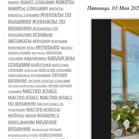
жакеты
жакет спицами
жакет
Пятница, 03 Мая 202
жакеты спицами
жилеты
журналы по
жилеты спицами
журналы по
вышивке
вязанию
журналы по
игровые
рукоделию
автоматы
игрушки
игрушки
интерьер
крючком
игры
казино
кардиган
казино онлайн
кардиган
кардиганы
кардиганы
спицами
спицами
кофточка
кофточка
спицами
кофточки спицами
кофточки
летнее
кулинария
криптовалюта
вязание
летнее платье спицами
летние модели
летние кофточки спицами
мастер класс
спицами
мастер-класс
мастер-класс
по вязанию
мастер-класс по
мастер-классы
рукоделию
модели с
мебель
мода
модное
описанием
вязание
музыка
мошенники
новогоднее
музыкальная группа