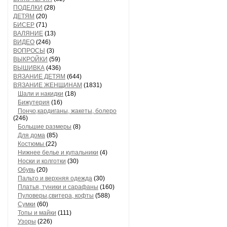
ПОДЕЛКИ
(28)
ДЕТЯМ
(20)
БИСЕР
(71)
ВАЛЯНИЕ
(13)
ВИДЕО
(246)
ВОПРОСЫ
(3)
ВЫКРОЙКИ
(59)
ВЫШИВКА
(436)
ВЯЗАНИЕ ДЕТЯМ
(644)
ВЯЗАНИЕ ЖЕНЩИНАМ
(1831)
Шали и накидки
(18)
Бижутерия
(16)
Пончо,кардиганы, жакеты, болеро
(246)
Большие размеры
(8)
Для дома
(85)
Костюмы
(22)
Нижнее белье и купальники
(4)
Носки и колготки
(30)
Обувь
(20)
Пальто и верхняя одежда
(30)
Платья, туники и сарафаны
(160)
Пуловеры,свитера, кофты
(588)
Сумки
(60)
Топы и майки
(111)
Узоры
(226)