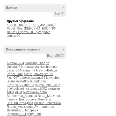
Друзья
-
Все (5)
Друзья оффлайн
Кого давно нет?
Кого добавить?
Pepel_Rozi
ЖЕНСКИЙ_БЛОГ_РУ
Ля_ка
Рецепты_и_Рукоделие
спичка00
Постоянные читатели
-
Все (15690)
Alena40204
Dansing_Dragon
Gekata15
Harkovskaja
Hatshepsoot
Leka_66
Marina_Fa
MatyldaBelaya
Pepel_Rozi
Svaril
Tatwas
cvr355
flash007
gelexxx
kasana55
klavochka
larans
larisa037
liliportnova
lozanna777
luda33
mary62
nina_st26
olfel
polyaninka
tamara2002
tgerasim
zalita
АПМ
Акулина-Килина
Валентина_Козлова
Вера_Мосунова
Галина_Викторовна
Жаннета
Зоя_Виноградова
Ин-яна
Ленусейка
Лидия_Алексеева
Луннаяяяяяя
ЛюдмилаВГ
Мотрена
Рецепты_и_Рукоделие