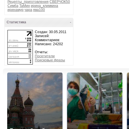
Рецепты_приготовления
СВЕРЧОК50
Симба
ТаМин
ирина_климкина
иринамур
чара
ява100
Статистика
-
Создан: 30.05.2011
Записей:
Комментариев:
Написано: 24202
Отчеты:
Посетители
Поисковые фразы