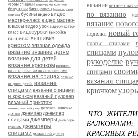
вязание
узоры спицами
амигуруми крючком
летнее плать
бижутерия
бисер
бонусы
букмекерская
по вязанию
видео
бусины
видео
ма
контора
мастер-класс
видео мастер-
вязание
новог
классы
видео урок
видеомастер-
новый г
видеоуроки
класс
выкройка
поделки
вышивка
вышивка
платье спицами
крестом
вязаная одежда
спицами
пуло
вязание
вязание детям
вязание для детей
рукоделие
руч
вязание крючком
вязание
своим
спицами
на лето
вязание на лето спицами
вязание на спицах
вязание
вязания спица
вязание
от дропс дизайн
узор
крючком
спицами
вязание спицами
и крючком
вязаный пуловер
вязаный трикотаж
детская шапочка
геометрический узор
ЧТО ЖИТЕЛИ
джемпер
джемпер
детям
джемперы
спицами
БАЛКОНАМ
джемперы
джемперы
крючком
КРАСИВЫХ РЕ
спицами
домашний декор