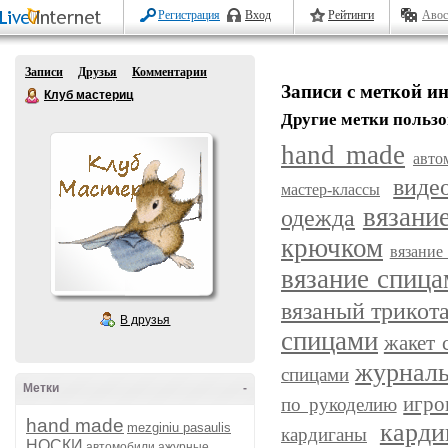
Регистрация
Вход
Рейтинги
Авос
Записи
Друзья
Комментарии
Записи с меткой и
Клуб мастериц
Другие метки пользо
hand made
авто
виде
мастер-классы
вязани
одежда
крючком
вязание
вязание спиц
вязаный трикот
В друзья
спицами
жакет 
журнал
спицами
Метки
-
игро
по рукоделию
hand made
карди
mezginiu pasaulis
кардиганы
НОСКИ
автомобили
ажурные