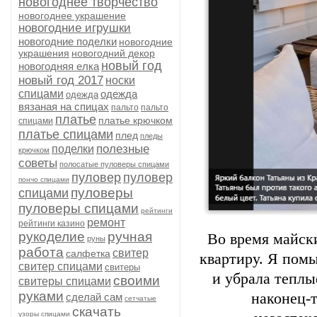
новогоднее творчество
новогоднее украшение
новогодние игрушки
новогодние поделки
новогодние
украшения
новогодний декор
новый год
новогодняя елка
новый год 2017
носки
спицами
одежда
одежда
вязаная на спицах
пальто
пальто
платье
платье крючком
спицами
платье спицами
плед
пледы
полезные
поделки
крючком
советы
полосатые пуловеры спицами
пуловер
пуловер
пончо спицами
пуловеры
спицами
пуловеры спицами
рейтинги
ремонт
рейтинги казино
рукоделие
ручная
Во время майск
руны
работа
свитер
салфетка
квартиру. Я помы
свитер спицами
свитеры
и убрала теплы
своими
свитеры спицами
руками
наконец-т
сделай сам
сетчатые
скачать
узоры спицами