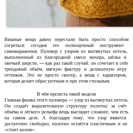
Вязаные
вещи
давно
перестали
быть
просто
способом
согреться:
сегодня
это
полноценный
инструмент
самовыражения.
Пуловер
с
узором
из
вытянутых
петель,
выполненный
из
благородной
смеси
мохера,
шёлка
и
овечьей
шерсти,
— как
раз
такой
случай:
он
сочетает
в
себе
трендовый
объём,
мягкую
фактуру
и
деликатную
игру
оттенков.
Это
не
просто
свитер,
а
вещь
с
характером,
которая
делает
образ
уютным
и
при
этом
стильным.
В
чём
прелесть
такой
модели
Главная
фишка
этого
пуловера
— узор
из
вытянутых
петель.
Он
создаёт
выразительную
структуру
полотна:
за
счёт
объёма
и
лёгкого
рельефа
вещь
выглядит
сложнее,
чем
есть
на
самом
деле.
А
благодаря
тому,
что
узор
вяжется
достаточно
свободно,
полотно
остаётся
пластичным
и
не
«стоит
колом».