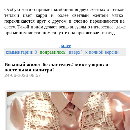
Особую
магию
придаёт
комбинация
двух
жёлтых
оттенков:
тёплый
цвет
карри
и
более
светлый
жёлтый
мягко
перекликаются
друг
с
другом
и
словно
переливаются
на
свету.
Такой
приём
делает
вещь
визуально
интереснее:
даже
при
минималистичном
силуэте
она
притягивает
взгляд.
далее
комментарии: 0
понравилось!
вверх^
к полной версии
Вязаный жилет без застёжек: микс узоров и
пастельная палитра!
24-06-2026 08:57