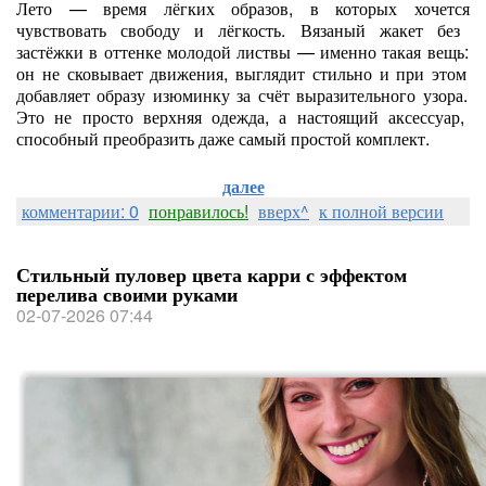
Лето
— время
лёгких
образов,
в
которых
хочется
чувствовать
свободу
и
лёгкость.
Вязаный
жакет
без
застёжки
в
оттенке
молодой
листвы
— именно
такая
вещь:
он
не
сковывает
движения,
выглядит
стильно
и
при
этом
добавляет
образу
изюминку
за
счёт
выразительного
узора.
Это
не
просто
верхняя
одежда,
а
настоящий
аксессуар,
способный
преобразить
даже
самый
простой
комплект.
далее
комментарии: 0
понравилось!
вверх^
к полной версии
Стильный пуловер цвета карри с эффектом
перелива своими руками
02-07-2026 07:44