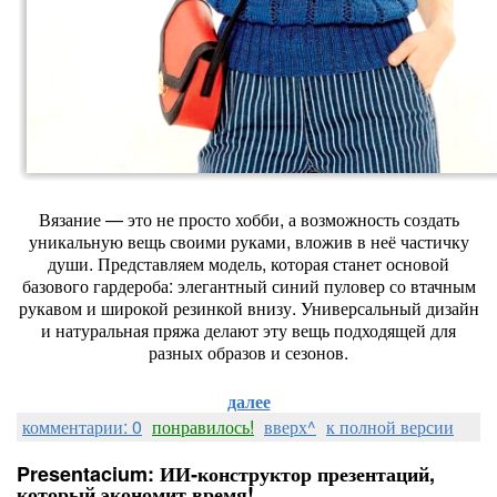
Вязание
— это
не
просто
хобби,
а
возможность
создать
уникальную
вещь
своими
руками,
вложив
в
неё
частичку
души.
Представляем
модель,
которая
станет
основой
базового
гардероба:
элегантный
синий
пуловер
со
втачным
рукавом
и
широкой
резинкой
внизу.
Универсальный
дизайн
и
натуральная
пряжа
делают
эту
вещь
подходящей
для
разных
образов
и
сезонов.
далее
комментарии: 0
понравилось!
вверх^
к полной версии
Presentacium: ИИ‑конструктор презентаций,
который экономит время!