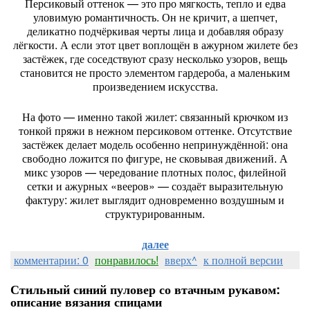
Персиковый оттенок — это про мягкость, тепло и едва
уловимую романтичность. Он не кричит, а шепчет,
деликатно подчёркивая черты лица и добавляя образу
лёгкости. А если этот цвет воплощён в ажурном жилете без
застёжек, где соседствуют сразу несколько узоров, вещь
становится не просто элементом гардероба, а маленьким
произведением искусства.
На фото — именно такой жилет: связанный крючком из
тонкой пряжи в нежном персиковом оттенке. Отсутствие
застёжек делает модель особенно непринуждённой: она
свободно ложится по фигуре, не сковывая движений. А
микс узоров — чередование плотных полос, филейной
сетки и ажурных «вееров» — создаёт выразительную
фактуру: жилет выглядит одновременно воздушным и
структурированным.
далее
комментарии: 0
понравилось!
вверх^
к полной версии
Стильный синий пуловер со втачным рукавом:
описание вязания спицами