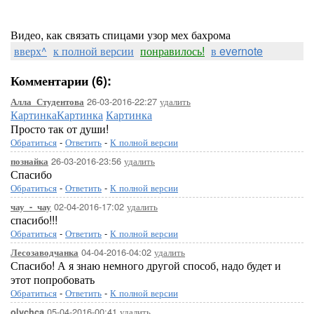
Видео, как связать спицами узор мех бахрома
вверх^
к полной версии
понравилось!
в evernote
Комментарии (6):
26-03-2016-22:27
удалить
Алла_Студентова
Картинка
Картинка
Картинка
Просто так от души!
Обратиться
-
Ответить
-
К полной версии
26-03-2016-23:56
удалить
познайка
Спасибо
Обратиться
-
Ответить
-
К полной версии
02-04-2016-17:02
удалить
чау_-_чау
спасибо!!!
Обратиться
-
Ответить
-
К полной версии
04-04-2016-04:02
удалить
Лесозаводчанка
Спасибо! А я знаю немного другой способ, надо будет и
этот попробовать
Обратиться
-
Ответить
-
К полной версии
05-04-2016-00:41
удалить
olychca