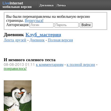
Live
Internet
Дневники
Личка
мобильная версия
Вы были перенаправлены на мобильную версию
страницы.
Вернуться!
Авторизация
Дневник
Клуб_мастериц
Лента друзей
-
Дневник
-
Полная версия
И немного соленого теста
08-08-2013 01:11
к комментариям
-
к полной версии
-
понравилось!