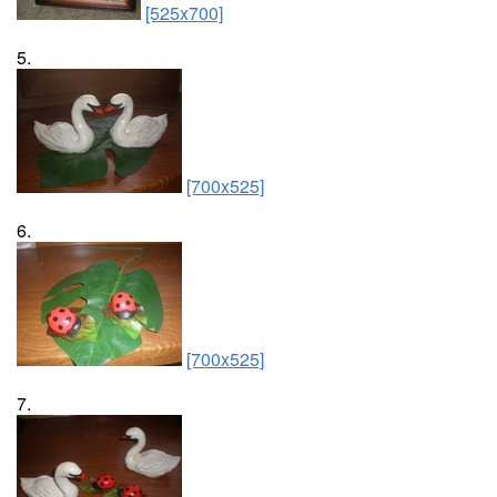
[525x700]
5.
[700x525]
6.
[700x525]
7.