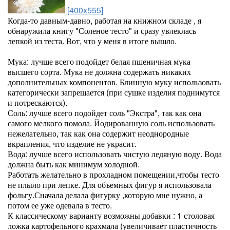
[400x555]
Когда-то давным-давно, работая на книжном складе , я
обнаружила книгу "Соленое тесто" и сразу увлеклась
лепкой из теста. Вот, что у меня в итоге вышло.
Мука: лучше всего подойдет белая пшеничная мука
высшего сорта. Мука не должна содержать никаких
дополнительных компонентов. Блинную муку использовать
категорически запрещается (при сушке изделия поднимутся
и потрескаются).
Соль: лучше всего подойдет соль "Экстра", так как она
самого мелкого помола. Йодированную соль использовать
нежелательно, так как она содержит неоднородные
вкрапления, что изделие не украсит.
Вода: лучше всего использовать чистую ледяную воду. Вода
должна быть как минимум холодной.
Работать желательно в прохладном помещении,чтобы тесто
не плыло при лепке. Для объемных фигур я использовала
фольгу.Сначала делала фигурку ,которую мне нужно, а
потом ее уже одевала в тесто.
К классическому варианту возможны добавки : 1 столовая
ложка картофельного крахмала (увеличивает пластичность