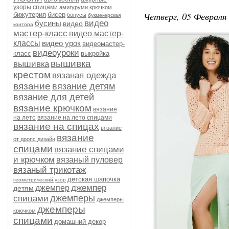
узоры спицами
амигуруми крючком
Четверг, 05 Февраля 
бижутерия
бисер
бонусы
букмекерская
видео
бусины
видео
контора
мастер-класс
видео мастер-
классы
видео урок
видеомастер-
видеоуроки
класс
выкройка
вышивка
вышивка
крестом
вязаная одежда
вязание
вязание детям
вязание для детей
вязание крючком
вязание
на лето
вязание на лето спицами
вязание на спицах
вязание
вязание
от дропс дизайн
спицами
вязание спицами
и крючком
вязаный пуловер
вязаный трикотаж
детская шапочка
геометрический узор
джемпер
джемпер
детям
джемперы
спицами
джемперы
джемперы
крючком
спицами
домашний декор