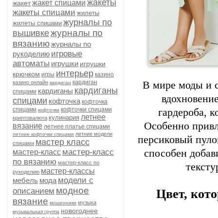
жакеты
жакет спицами
жакет
жакеты спицами
жилеты
журналы по
жилеты спицами
журналы по
вышивке
вязанию
журналы по
игровые
рукоделию
автоматы
игрушки
игрушки
интерьер
крючком
игры
казино
кардиган
казино онлайн
В мире моды и 
кардиган
кардиганы
кардиганы
спицами
вдохновение
спицами
кофточка
кофточка
спицами
кофточки спицами
гардероба, к
кофточки
летнее
кулинария
криптовалюта
Особенно прив
вязание
летнее платье спицами
летние модели
летние кофточки спицами
персиковый пуло
мастер класс
спицами
мастер-класс
способен добав
мастер-класс
по вязанию
мастер-класс по
тексту
мастер-классы
рукоделию
модели с
мебель
мода
модное
описанием
Цвет, кот
вязание
музыка
мошенники
новогоднее
музыкальная группа