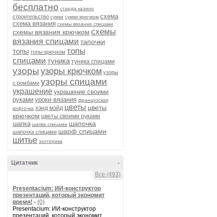
бесплатно
старда казино
схема
строительство
сумки
сумки крючком
схема вязания
схемы вязание спицами
схемы
схемы вязания крючком
вязания спицами
тапочки
топы
топы
топы крючком
спицами
туника
туника спицами
узоры
узоры крючком
узоры
узоры спицами
с ромбами
украшение
украшение своими
руками
уроки вязания
французская
цветы
цветы
хэнд мэйд
кофточка
крючком
цветы своими руками
шапочка
шапка
шапка спицами
шарф спицами
шапочка спицами
шитье
эзотерика
Цитатник
-
Все (493)
Presentacium: ИИ‑конструктор
презентаций, который экономит
время!
-
(0)
Presentacium: ИИ‑конструктор
презентаций, который экономит