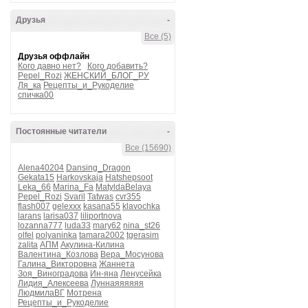
Друзья
-
Все (5)
Друзья оффлайн
Кого давно нет?
Кого добавить?
Pepel_Rozi
ЖЕНСКИЙ_БЛОГ_РУ
Ля_ка
Рецепты_и_Рукоделие
спичка00
Постоянные читатели
-
Все (15690)
Alena40204
Dansing_Dragon
Gekata15
Harkovskaja
Hatshepsoot
Leka_66
Marina_Fa
MatyldaBelaya
Pepel_Rozi
Svaril
Tatwas
cvr355
flash007
gelexxx
kasana55
klavochka
larans
larisa037
liliportnova
lozanna777
luda33
mary62
nina_st26
olfel
polyaninka
tamara2002
tgerasim
zalita
АПМ
Акулина-Килина
Валентина_Козлова
Вера_Мосунова
Галина_Викторовна
Жаннета
Зоя_Виноградова
Ин-яна
Ленусейка
Лидия_Алексеева
Луннаяяяяяя
ЛюдмилаВГ
Мотрена
Рецепты_и_Рукоделие