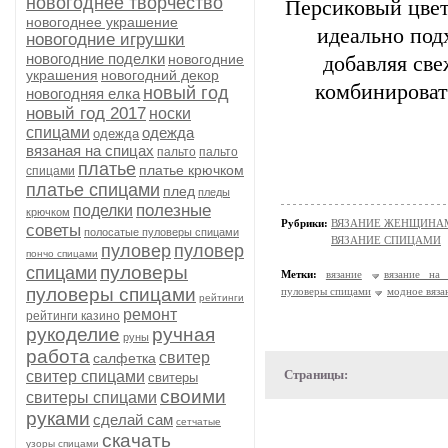
новогоднее творчество
Персиковый цвет
новогоднее украшение
идеально под
новогодние игрушки
новогодние поделки
новогодние
добавляя све
украшения
новогодний декор
комбинироват
новый год
новогодняя елка
новый год 2017
носки
спицами
одежда
одежда
вязаная на спицах
пальто
пальто
платье
платье крючком
спицами
платье спицами
плед
пледы
полезные
поделки
крючком
Рубрики:
ВЯЗАНИЕ ЖЕНЩИНАМ/П
советы
полосатые пуловеры спицами
ВЯЗАНИЕ СПИЦАМИ
пуловер
пуловер
пончо спицами
пуловеры
спицами
Метки:
вязание
вязание на 
пуловеры спицами
пуловеры спицами
модное вяза
рейтинги
ремонт
рейтинги казино
рукоделие
ручная
руны
работа
свитер
салфетка
Страницы:
свитер спицами
свитеры
своими
свитеры спицами
руками
сделай сам
сетчатые
скачать
узоры спицами