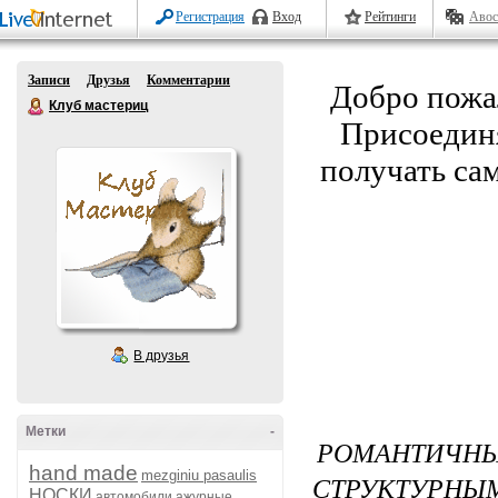
Регистрация
Вход
Рейтинги
Авос
Записи
Друзья
Комментарии
Добро пожа
Клуб мастериц
Присоединя
получать са
В друзья
Метки
-
РОМАНТИЧН
hand made
mezginiu pasaulis
СТРУКТУРНЫ
НОСКИ
автомобили
ажурные