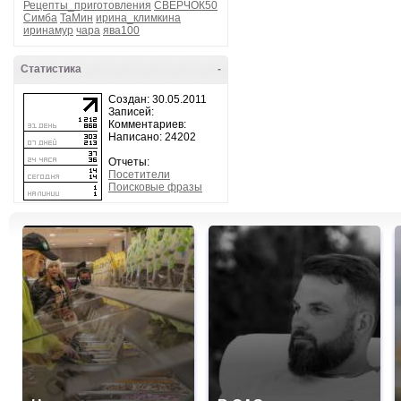
Рецепты_приготовления
СВЕРЧОК50
Симба
ТаМин
ирина_климкина
иринамур
чара
ява100
Статистика
-
Создан: 30.05.2011
Записей:
Комментариев:
Написано: 24202
Отчеты:
Посетители
Поисковые фразы