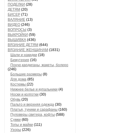
ПОДЕЛКИ
(28)
ДЕТЯМ
(20)
БИСЕР
(71)
ВАЛЯНИЕ
(13)
ВИДЕО
(246)
ВОПРОСЫ
(3)
ВЫКРОЙКИ
(59)
ВЫШИВКА
(436)
ВЯЗАНИЕ ДЕТЯМ
(644)
ВЯЗАНИЕ ЖЕНЩИНАМ
(1831)
Шали и накидки
(18)
Бижутерия
(16)
Пончо,кардиганы, жакеты, болеро
(246)
Большие размеры
(8)
Для дома
(85)
Костюмы
(22)
Нижнее белье и купальники
(4)
Носки и колготки
(30)
Обувь
(20)
Пальто и верхняя одежда
(30)
Платья, туники и сарафаны
(160)
Пуловеры,свитера, кофты
(588)
Сумки
(60)
Топы и майки
(111)
Узоры
(226)