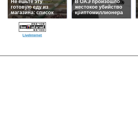
Не ешьте эту
В ОАЭ произошло
готовую еду из
жестокое убийство
магазина: список
криптомиллионера
LiveInternet