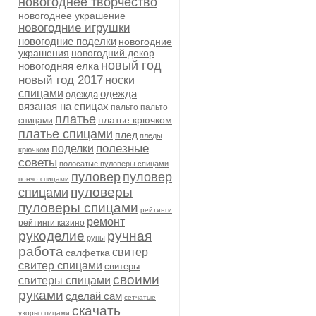
новогоднее творчество
новогоднее украшение
новогодние игрушки
новогодние поделки
новогодние
украшения
новогодний декор
новый год
новогодняя елка
новый год 2017
носки
спицами
одежда
одежда
вязаная на спицах
пальто
пальто
платье
платье крючком
спицами
платье спицами
плед
пледы
полезные
поделки
крючком
советы
полосатые пуловеры спицами
пуловер
пуловер
пончо спицами
пуловеры
спицами
пуловеры спицами
рейтинги
ремонт
рейтинги казино
рукоделие
ручная
руны
работа
свитер
салфетка
свитер спицами
свитеры
своими
свитеры спицами
руками
сделай сам
сетчатые
скачать
узоры спицами