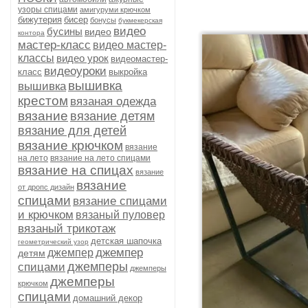
узоры спицами
амигуруми крючком
бижутерия
бисер
бонусы
букмекерская
видео
бусины
видео
контора
мастер-класс
видео мастер-
классы
видео урок
видеомастер-
видеоуроки
класс
выкройка
вышивка
вышивка
крестом
вязаная одежда
вязание
вязание детям
вязание для детей
вязание крючком
вязание
на лето
вязание на лето спицами
вязание на спицах
вязание
вязание
от дропс дизайн
спицами
вязание спицами
и крючком
вязаный пуловер
вязаный трикотаж
детская шапочка
геометрический узор
джемпер
джемпер
детям
джемперы
спицами
джемперы
джемперы
крючком
спицами
домашний декор