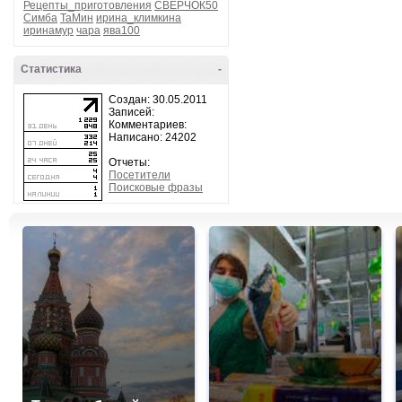
Рецепты_приготовления
СВЕРЧОК50
Симба
ТаМин
ирина_климкина
иринамур
чара
ява100
Статистика
-
Создан: 30.05.2011
Записей:
Комментариев:
Написано: 24202
Отчеты:
Посетители
Поисковые фразы