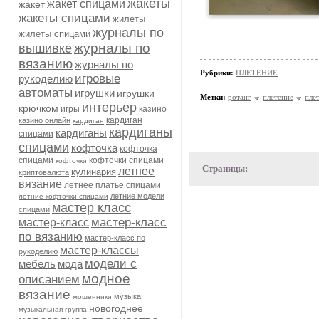
жакеты
жакет спицами
жакет
жакеты спицами
жилеты
журналы по
жилеты спицами
журналы по
вышивке
вязанию
журналы по
Рубрики:
ПЛЕТЕНИЕ
игровые
рукоделию
автоматы
игрушки
игрушки
Метки:
ротанг
плетение
пле
интерьер
крючком
игры
казино
кардиган
казино онлайн
кардиган
кардиганы
кардиганы
спицами
спицами
кофточка
кофточка
спицами
кофточки спицами
кофточки
Страницы:
летнее
кулинария
криптовалюта
вязание
летнее платье спицами
летние модели
летние кофточки спицами
мастер класс
спицами
мастер-класс
мастер-класс
по вязанию
мастер-класс по
мастер-классы
рукоделию
модели с
мебель
мода
модное
описанием
вязание
музыка
мошенники
новогоднее
музыкальная группа