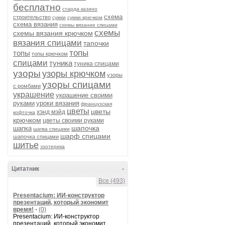
бесплатно
старда казино
схема
строительство
сумки
сумки крючком
схема вязания
схемы вязание спицами
схемы
схемы вязания крючком
вязания спицами
тапочки
топы
топы
топы крючком
спицами
туника
туника спицами
узоры
узоры крючком
узоры
узоры спицами
с ромбами
украшение
украшение своими
руками
уроки вязания
французская
цветы
цветы
хэнд мэйд
кофточка
крючком
цветы своими руками
шапочка
шапка
шапка спицами
шарф спицами
шапочка спицами
шитье
эзотерика
Цитатник
-
Все (493)
Presentacium: ИИ‑конструктор
презентаций, который экономит
время!
-
(0)
Presentacium: ИИ‑конструктор
презентаций, который экономит