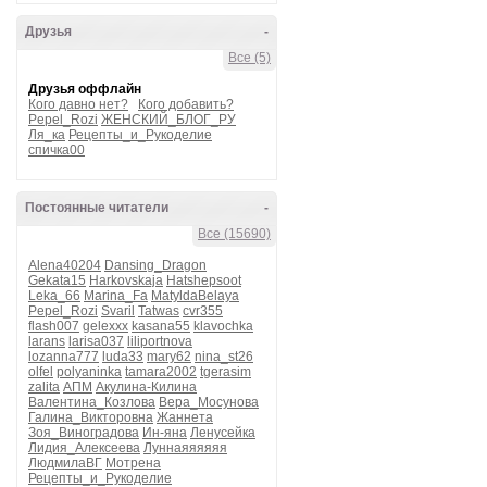
Друзья
-
Все (5)
Друзья оффлайн
Кого давно нет?
Кого добавить?
Pepel_Rozi
ЖЕНСКИЙ_БЛОГ_РУ
Ля_ка
Рецепты_и_Рукоделие
спичка00
Постоянные читатели
-
Все (15690)
Alena40204
Dansing_Dragon
Gekata15
Harkovskaja
Hatshepsoot
Leka_66
Marina_Fa
MatyldaBelaya
Pepel_Rozi
Svaril
Tatwas
cvr355
flash007
gelexxx
kasana55
klavochka
larans
larisa037
liliportnova
lozanna777
luda33
mary62
nina_st26
olfel
polyaninka
tamara2002
tgerasim
zalita
АПМ
Акулина-Килина
Валентина_Козлова
Вера_Мосунова
Галина_Викторовна
Жаннета
Зоя_Виноградова
Ин-яна
Ленусейка
Лидия_Алексеева
Луннаяяяяяя
ЛюдмилаВГ
Мотрена
Рецепты_и_Рукоделие