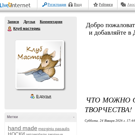
Регистрация
Вход
Рейтинги
Авос
Записи
Друзья
Комментарии
Добро пожалова
Клуб мастериц
и добавляйте в
В друзья
ЧТО МОЖНО С
ТВОРЧЕСТВА!
Метки
-
Суббота, 24 Января 2026 г. 17:4
hand made
mezginiu pasaulis
НОСКИ
автомобили
ажурные