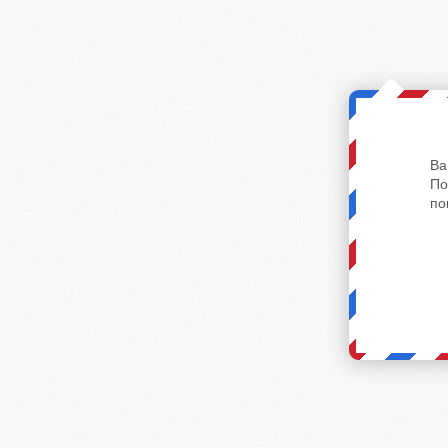
Ва
По
по