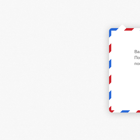
Ва
По
по