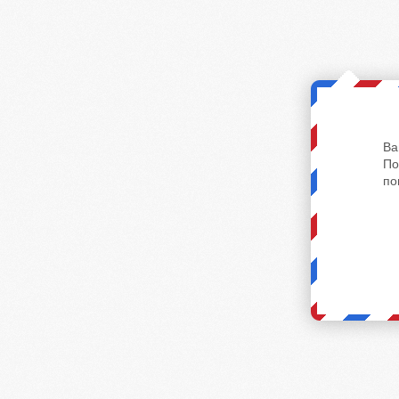
Ва
По
по