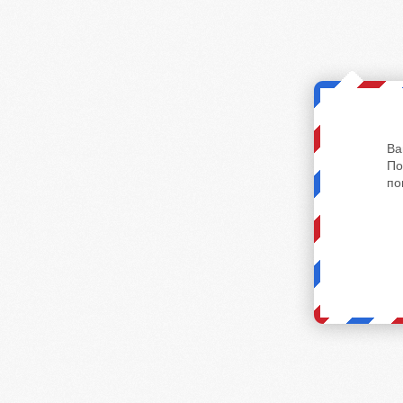
Ва
По
по