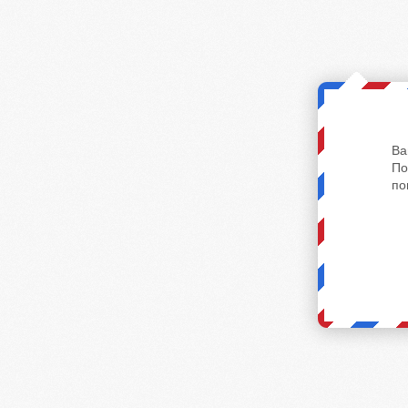
Ва
По
по