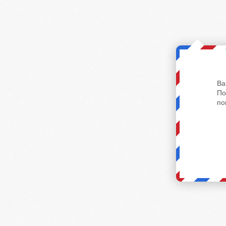
Ва
По
по