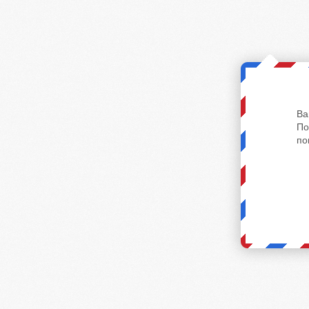
Ва
По
по