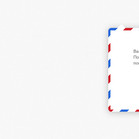
Ва
По
по